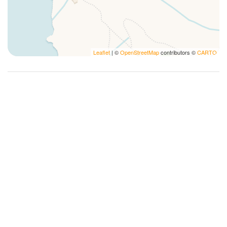
Occorrente essenziale
Patio scoperto
Penne
Leaflet
| ©
OpenStreetMap
contributors ©
CARTO
Phon
Piatti
Piatti e ciotole
Piumone
Prodotti essenziali per cucinare
Pulizie accurate
Servizi Concierge
Shampoo
Snorkeling
Tavolo e sedie
Utensili
Vista Mare
Vista montagne