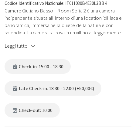
Codice Identificativo Nazionale: IT011030B4E30L3BBK
Camere Giuliano Basso – Room Sofia 2 è una camera
indipendente situata all’interno di una location idilliaca e
panoramica, immersa nella quiete della natura e con
splendida. La camera si trova in un villino a, leggermente
distaccato ma adiacente alle altre camere della stessa
Leggi tutto
proprietà. Dotata di aria condizionata, Room Sofia 2 offre un
ambiente confortevole e rilassante, ideale per una fuga
rigenerante alle Cinque Terre. Gli ospiti possono usufruire di
Check-in: 15:00 - 18:30
spazi esterni attrezzati con sedie e sdraio, di una doccia
esterna e di un’area Wi-Fi all’aperto, perfetta per lavorare o
navigare immersi nel paesaggio. È inoltre disponibile una
Late Check-in: 18:30 - 22:00 (+50,00€)
zona condivisa con coffee & tea facilities e frigorifero,
pensata per garantire praticità e comfort durante il
soggiorno. Nelle immediate vicinanze si trovano anche
Check-out: 10:00
Camere Giuliano Basso – Villino Sofia, Camere Giuliano
Basso – Little Suite Sofia e Camere Giuliano Basso Room
Sofia 1, soluzioni ideali per accogliere amici o familiari che
desiderano soggiornare insieme mantenendo privacy e