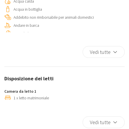
Acqua calda
Acqua in bottiglia
Addebito non rimborsabile per animali domestici
Andare in barca
Animali domestici permessi
Appendini
Aria condizionata autonoma
Vedi tutte
Asciugamani
Auto non necessaria
Bagno privato
Disposizione dei letti
Biancheria da letto
Bicchieri
Camera da letto 1
Bidet
1 x letto matrimoniale
Blocco note
Camera da letto con chiusura
Cani accettati a pagamento
Vedi tutte
Colazione del primo giorno in omaggio