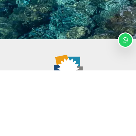
Cinque Terre Riviera
Via Roma, 24
19018 – Vernazza (SP)
Italia
concierge@cinqueterreriviera.com