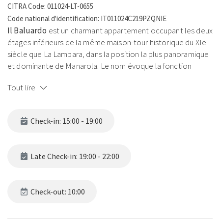
CITRA Code: 011024-LT-0655
Code national d'identification: IT011024C219PZQNIE
Il Baluardo
est un charmant appartement occupant les deux
étages inférieurs de la même maison-tour historique du XIe
siècle que La Lampara, dans la position la plus panoramique
et dominante de Manarola. Le nom évoque la fonction
défensive originale de cette tour médiévale, qui s'élève sur
Tout lire
la falaise avec des vues époustouflantes.
Au rez-de-chaussée l'espace de vie:
grand espace ouvert
Check-in: 15:00 - 19:00
avec deux canapés (l'un convertible en lit simple), table à
manger, cuisine équipée avec Nespresso et petit balcon
romantique avec vue sur le Belvédère de Manarola. À l'étage
Late Check-in: 19:00 - 22:00
supérieur : chambre double lumineuse avec ventilateur de
plafond et chambre avec lits superposés. Chauffage
autonome. Pas de climatisation — la position sur la falaise
Check-out: 10:00
assure une fraîcheur naturelle.
Équipements:
Wi-Fi · Cuisine avec Nespresso · Chauffage