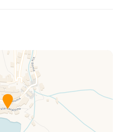
en Kindern oder ältere Gäste mit
 lokaler Geschichte und Kultur ist.
oramen auf das Meer und das Dorf, die jeden Gast
egen, mit einfachem Zugang zu den Wanderwegen der
en.
d Kunstliebhaber, mit einem Studio, das zur Kreativität
ea View Tower Villa