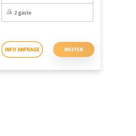
2 gäste
INFO ANFRAGE
WEITER