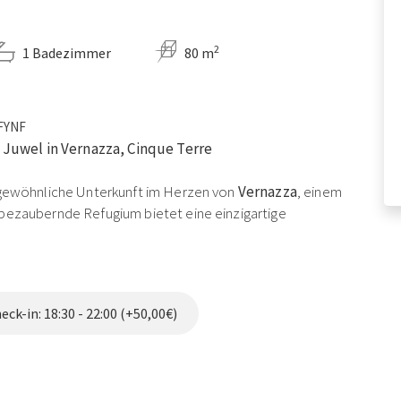
2
1 Badezimmer
80 m
LFYNF
s Juwel in Vernazza, Cinque Terre
rgewöhnliche Unterkunft im Herzen von
Vernazza
, einem
 bezaubernde Refugium bietet eine einzigartige
nde Ausblicke und Authentizität perfekt vereint und
ck-in: 18:30 - 22:00 (+50,00€)
mmierten italienischen Schriftstellerin und Übersetzerin
er berühmten Kriminalromane von
Agatha Christie
exklusives Refugium, das Inspiration und Ruhe bietet.