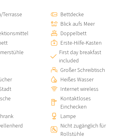
/Terrasse
Bettdecke
Blick aufs Meer
hmackvoll eingerichtet, garantiert es Komfort und
ektionsmittel
Doppelbett
bett
Erste-Hilfe-Kasten
mmerstühle
First day breakfast
included
lla, in dem die Besitzerin die berühmten Romane von
Großer Schreibtisch
ein Einzelbett, das in ein Doppelbett umgewandelt
r). Große Fenster bieten spektakuläre Ausblicke auf das
ücher
Heißes Wasser
 Stadt
Internet wireless
ische
Kontaktloses
Einchecken
rrasse
, die über eine interne Treppe zugänglich ist.
chrank
Lampe
 auf das Meer und Vernazza – der perfekte Ort, um ein
ellenherd
Nicht zugänglich für
zu spüren und unvergessliche Sonnenuntergänge zu
Rollstühle