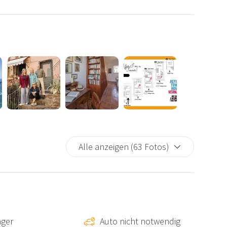
me aus, der einst ihre Besitzerin faszinierte, und bietet
.
 über
fünf Etagen
, typisch für die ikonischen Türme der
ke auf das kristallklare Meer und das malerische Dorf.
mit Dusche ausgestattet.
Alle anzeigen (63 Fotos)
ktroherd, Mikrowelle und Nespresso-Maschine, perfekt
tück.
s in ein Einzelbett umgewandelt werden kann, und
nger
Auto nicht notwendig
Tag voller Erkundungen.