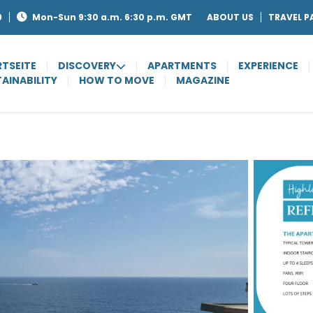
9
Mon-Sun 9:30 a.m. 6:30 p.m. GMT
ABOUT US
TRAVEL P
TSEITE
DISCOVERY
APARTMENTS
EXPERIENCE
AINABILITY
HOW TO MOVE
MAGAZINE