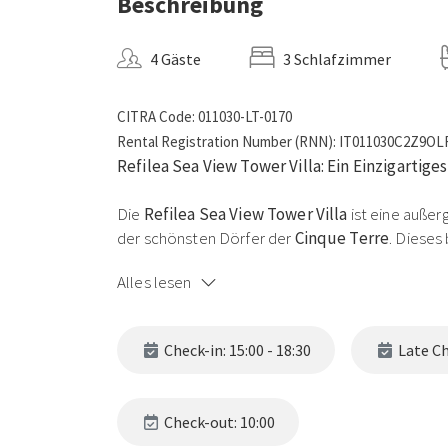
Beschreibung
4 Gäste
3 Schlafzimmer
CITRA Code: 011030-LT-0170
Rental Registration Number (RNN): IT011030C2Z9O
Refilea Sea View Tower Villa: Ein Einzigartige
Die
Refilea Sea View Tower Villa
ist eine auße
der schönsten Dörfer der
Cinque Terre
. Dieses
Erfahrung, die historischen Charme, atemberaube
Alles lesen
jeden Gast in seinen Bann zieht.
Geschichte und Charme
Check-in: 15:00 - 18:30
Late Che
Die Villa wurde vor vielen Jahren von einer reno
erworben, die vor allem für die Übersetzung d
Check-out: 10:00
bekannt ist. Sie verwandelte dieses Haus in ein 