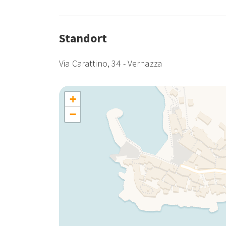
Hinweis:
Nicht empfohlen für Familien mit klein
Mobilitätseinschränkungen.
Standort
Höhepunkte der Refilea Sea View Tower Villa
Via Carattino, 34 - Vernazza
Historische Authentizität:
Ein Ort, der reich an
+
Unvergessliche Ausblicke:
Atemberaubende Pan
verzaubern werden.
−
Erstklassige Lage:
Im Herzen von Vernazza gel
Cinque Terre und den lokalen Sehenswürdigkeit
Kreative Atmosphäre:
Perfekt für Literatur- un
inspiriert.
Erleben Sie die Cinque Terre in der Refilea S