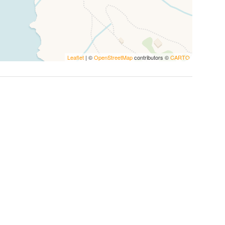
e, Authentizität und atemberaubende Ausblicke
die perfekte Wahl. Tauchen Sie ein in die Schönheit der
 Sie sich von der einzigartigen Atmosphäre dieser
Leaflet
| ©
OpenStreetMap
contributors ©
CARTO
e Erinnerungen in einem der magischsten Orte Italiens!
 Unterkunft willkommen, vorbehaltlich einer
austierrichtlinien.
des Gebäudes, einschließlich Treppen und Garten, an
re Haustiere sich angemessen verhalten und andere Gäste