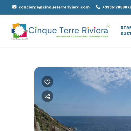
concierge@cinqueterreriviera.com
+39351785887
STAR
SUST