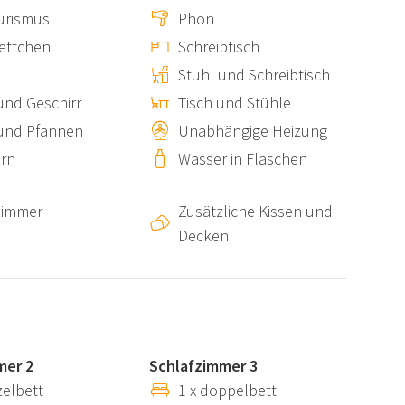
urismus
Phon
ettchen
Schreibtisch
Stuhl und Schreibtisch
jedoch gibt es einige Aspekte zu beachten:
 und Geschirr
Tisch und Stühle
lreiche interne und externe Treppen und ist daher nicht
und Pfannen
Unabhängige Heizung
.
rn
Wasser in Flaschen
 sich im Erdgeschoss und könnten für einige Gäste
immer
Zusätzliche Kissen und
Decken
 und Inspiration suchen.
in einer authentischen Umgebung.
mer 2
Schlafzimmer 3
en Kindern, die die Cinque Terre erkunden möchten.
zelbett
1 x doppelbett