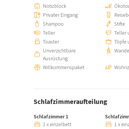
Notizblock
Ökoto
Erlebnis und Komfort
Privater Eingang
Reiseb
Shampoo
Stifte
Die Villa ist reich an Charme und Authentizität, 
Teller
Teller
Steile Treppen:
Die Unterkunft verfügt über zah
Toaster
Töpfe 
für Gäste mit eingeschränkter Mobilität geeignet
Unverzichtbare
Wande
Ausrüstung
Lage von Bad und Küchenzeile:
Diese befinden
Willkommenspaket
Wohnz
weniger praktisch sein.
Ideal Für:
Alleinreisende:
Perfekt für diejenigen, die Ruhe
Schlafzimmeraufteilung
Paare:
Ideal für einen romantischen Aufenthalt 
Schlafzimmer 1
Schlafzim
Kleine Familien:
Geeignet für Familien mit älter
1 x einzelbett
1 x ein