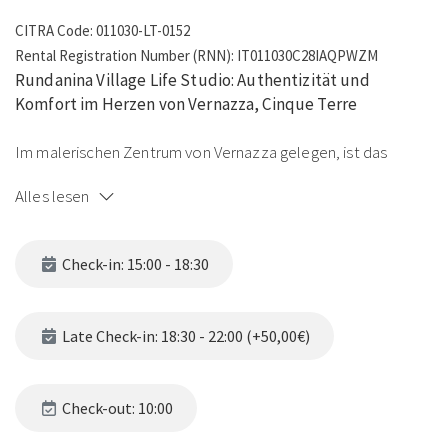
CITRA Code: 011030-LT-0152
Rental Registration Number (RNN): IT011030C28IAQPWZM
Rundanina Village Life Studio: Authentizität und
Komfort im Herzen von Vernazza, Cinque Terre
Im malerischen Zentrum von Vernazza gelegen, ist das
Rundanina Village Life Studio
ein gemütlicher
Alles lesen
Rückzugsort, der Authentizität und Komfort vereint. Ideal für
alle, die in das lokale Leben eintauchen möchten – dieses
frisch renovierte Zwei-Zimmer-Apartment bietet ein
Check-in: 15:00 - 18:30
einzigartiges Erlebnis in den Cinque Terre.
Warum das Rundanina Village Life Studio?
Late Check-in: 18:30 - 22:00 (+50,00€)
1. Zentrale Lage im Dorf
Check-out: 10:00
Zugang:
Das Apartment liegt an der berühmten Via Visconti
im ersten Stock, ist aber auch über die Via Mazzini erreichbar,