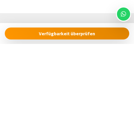
Verfügbarkeit überprüfen
Cinque Terre Riviera
Via Roma, 24
19018 – Vernazza (SP)
Italia
concierge@cinqueterreriviera.com
+39 (0)3517858879