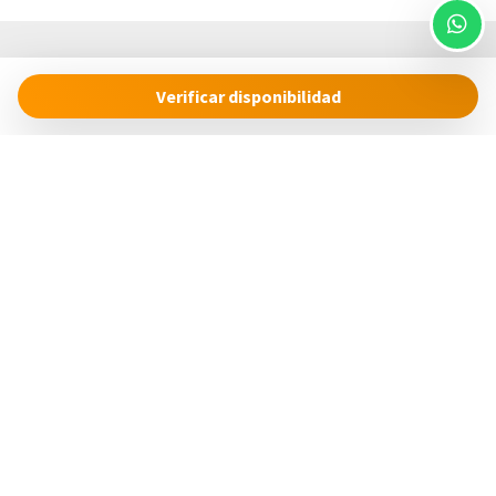
Verificar disponibilidad
Cinque Terre Riviera
Via Roma, 24
19018 – Vernazza (SP)
Italia
concierge@cinqueterreriviera.com
+39 (0)3517858879