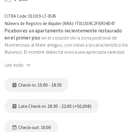
CITRA Code: 011019-LT-0545
Número de Registro de Alquiler (NRA): IT011019C2FBR34D47
Picabon es un apartamento recientemente restaurado
en el primer piso
en el corazón de la zona peatonal de
Monterosso al Mare antiguo, con vistas a la característica Via
Buranco. El nombre dialectal evoca una apreciada variedad
de uva autóctona ligur, utilizada para elaborar los vinos
Lee todo
típicos de esta región — un homenaje a la tradición
enogastronómica local.
Check-in: 15:00 - 18:30
El apartamento ofrece una espaciosa zona de estar con
sofá cama matrimonial y cama matrimonial escondida tras
una cortina decorativa, cocina moderna con Nespresso,
Late Check-in: 18:30 - 22:00 (+50,00€)
baño elegante con ducha y balcón en Via Buranco con
lavadora en el trastero. AC en todo el apartamento. Un
quinto huésped puede alojarse gracias al sillón cama
Check-out: 10:00
individual en la espaciosa cocina.