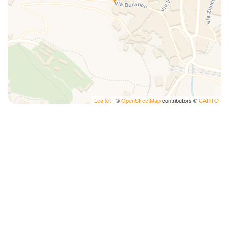
Familia
First day breakfast included
Fogones
Fotografía
Histórico
Kit de primeros auxilios
Lámpara
Leaflet
| ©
OpenStreetMap
contributors ©
CARTO
Lavadora
Lavadora/Secadora
Limpieza a fondo
Mesa y sillas
Microondas
Nevera
Ollas y sartenes
Paseo
Perchas