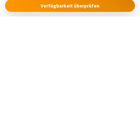
Verfügbarkeit überprüfen
Cinque Terre Riviera
Via Roma, 24
19018 – Vernazza (SP)
Italia
concierge@cinqueterreriviera.com
+39 (0)3517858879