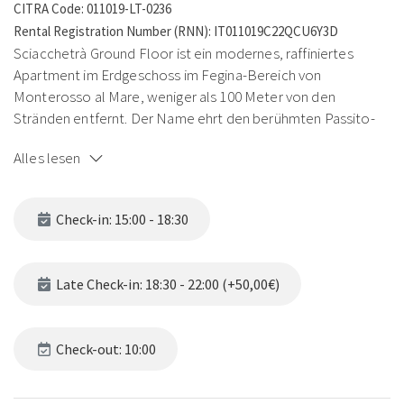
CITRA Code: 011019-LT-0236
Rental Registration Number (RNN): IT011019C22QCU6Y3D
Sciacchetrà Ground Floor ist ein modernes, raffiniertes
Apartment im Erdgeschoss im Fegina-Bereich von
Monterosso al Mare, weniger als 100 Meter von den
Stränden entfernt. Der Name ehrt den berühmten Passito-
Wein der Cinque Terre. Mit nur 5 Stufen im Korridor ist es
Alles lesen
auch für Gäste mit eingeschränkter Mobilität ideal.
Check-in: 15:00 - 18:30
Das Apartment hat ein Doppelschlafzimmer mit erstklassiger
Matratze, ein Wohn-Esszimmer mit einem komfortablen
Late Check-in: 18:30 - 22:00 (+50,00€)
Doppelschlafsofa und einem Einzelsessel-Bett. Die
Gasküche ist voll ausgestattet. Der private Außenpatio mit
Tisch, Stühlen und Schaukel ist perfekt zum Frühstücken im
Check-out: 10:00
Freien. Klimaanlage und autonome Heizung.
Ausstattung:
WLAN · Smart TV 32" · Klimaanlage und