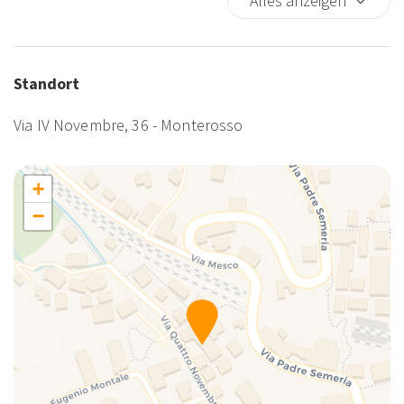
Alles anzeigen
Dusche
Eingeschränkter Zugang für Rollstuhlfahrer
Einzelbett
Standort
Erste-Hilfe-Kasten
Via IV Novembre, 36 - Monterosso
Essbereich im Freien
Essential cooking products
Familie
+
Fenster im Zimmer
−
Fensterschutzgitter
Fernseher
First day breakfast included
Fotografie
Garten
Geschirr spülen
Geschirrspüler
Gründliche Reinigung