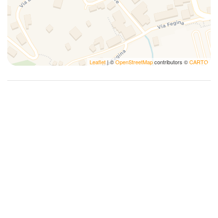
Handtücher
Haustiere erlaubt
Heißes Wasser
Herde
Leaflet
| ©
OpenStreetMap
contributors ©
CARTO
High-Definition-TV> 32 Zoll
Historisch
Internet wireless
Kaffee-/Teemaschine
Kinderbett
Küche
Küchenzubehör
Kühlschrank
Lampe
Laptop-freundlich
Medizinische Dienste
Mikrowellenherd